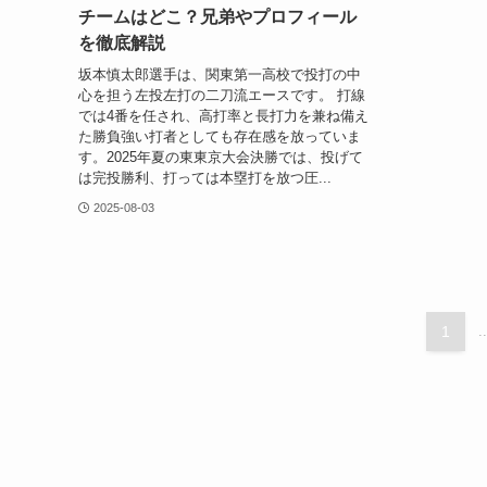
チームはどこ？兄弟やプロフィール
を徹底解説
坂本慎太郎選手は、関東第一高校で投打の中
心を担う左投左打の二刀流エースです。 打線
では4番を任され、高打率と長打力を兼ね備え
た勝負強い打者としても存在感を放っていま
す。2025年夏の東東京大会決勝では、投げて
は完投勝利、打っては本塁打を放つ圧...
2025-08-03
1
..