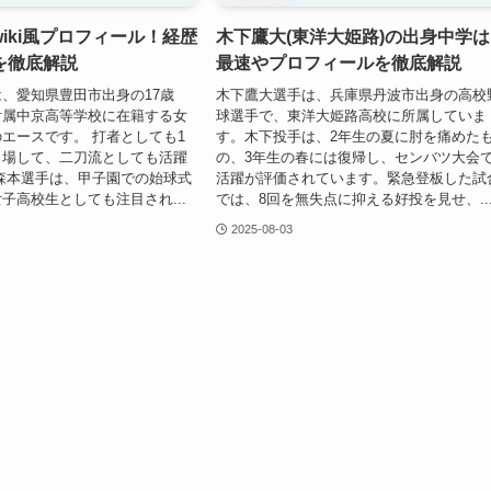
iki風プロフィール！経歴
木下鷹大(東洋大姫路)の出身中学
を徹底解説
最速やプロフィールを徹底解説
、愛知県豊田市出身の17歳
木下鷹大選手は、兵庫県丹波市出身の高校
附属中京高等学校に在籍する女
球選手で、東洋大姫路高校に所属していま
エースです。 打者としても1
す。木下投手は、2年生の夏に肘を痛めた
出場して、二刀流としても活躍
の、3年生の春には復帰し、センバツ大会
森本選手は、甲子園での始球式
活躍が評価されています。緊急登板した試
子高校生としても注目され...
では、8回を無失点に抑える好投を見せ、..
2025-08-03