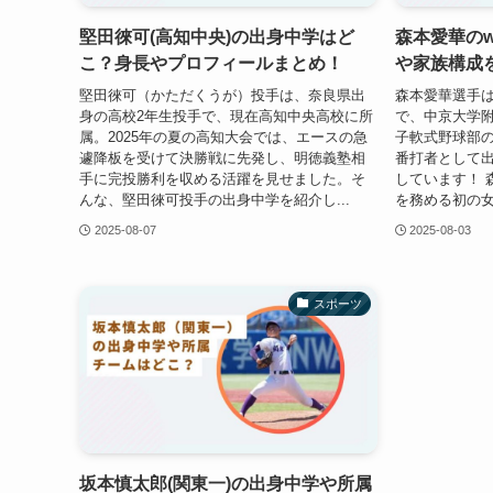
堅田徠可(高知中央)の出身中学はど
森本愛華のw
こ？身長やプロフィールまとめ！
や家族構成
堅田徠可（かただくうが）投手は、奈良県出
森本愛華選手は
身の高校2年生投手で、現在高知中央高校に所
で、中京大学
属。2025年の夏の高知大会では、エースの急
子軟式野球部の
遽降板を受けて決勝戦に先発し、明徳義塾相
番打者として
手に完投勝利を収める活躍を見せました。そ
しています！ 
んな、堅田徠可投手の出身中学を紹介し...
を務める初の女
2025-08-07
2025-08-03
スポーツ
坂本慎太郎(関東一)の出身中学や所属