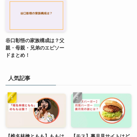
谷口彰悟の家族構成は？父
親・母親・兄弟のエピソー
ドまとめ！
人気記事
【椎名林檎ともも】ももは
【モス】裏月見サイトはど