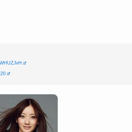
！
zqzWHUZJvH
020