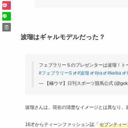
波瑠はギャルモデルだった？
フェブラリーＳのプレゼンターは波瑠！トー
#フェブラリーS
#波瑠
#jra
#keiba
— 【極ウマ】日刊スポーツ競馬公式 (@goku
波瑠さんは、現在の清楚なイメージとは異なり、
16才からティーンファッション誌「
セブンティー