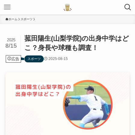
ホーム
スポーツ
菰田陽生(山梨学院)の出身中学はど
2025
8/15
こ？身長や球種も調査！
広告
2025-08-15
スポーツ