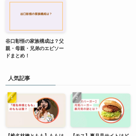
谷口彰悟の家族構成は？父
親・母親・兄弟のエピソー
ドまとめ！
人気記事
【椎名林檎ともも】ももは
【モス】裏月見サイトはど