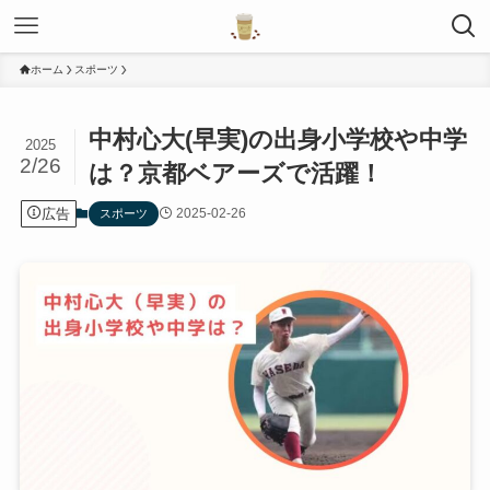
ホーム
スポーツ
中村心大(早実)の出身小学校や中学
2025
2/26
は？京都ベアーズで活躍！
広告
2025-02-26
スポーツ