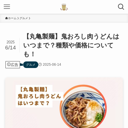
ホーム
グルメ
【丸亀製麺】鬼おろし肉うどんは
2025
いつまで？種類や価格について
6/14
も！
広告
2025-06-14
グルメ