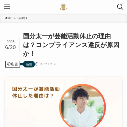
ホーム
話題
国分太一が芸能活動休止の理由
2025
は？コンプライアンス違反が原因
6/20
か！
広告
2025-06-20
話題